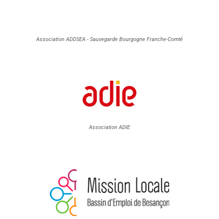
Association ADDSEA - Sauvegarde Bourgogne Franche-Comté
Association ADIE