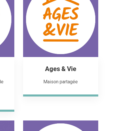
Ages & Vie
le
Maison partagée