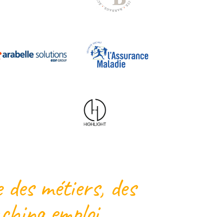
 des métiers, des
ching emploi