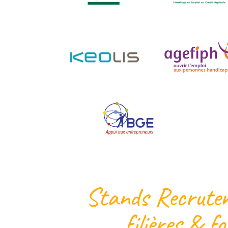
Stands Recruteme
filières & 