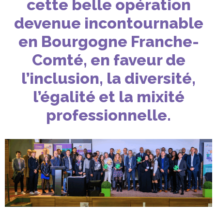
cette belle opération
devenue incontournable
en Bourgogne Franche-
Comté, en faveur de
l’inclusion, la diversité,
l’égalité et la mixité
professionnelle.