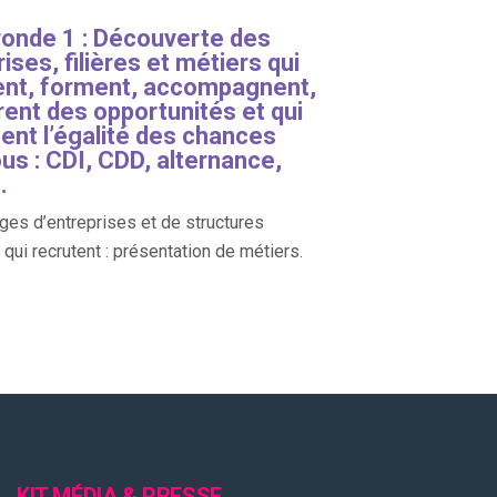
ronde 1 : Découverte des
ises, filières et métiers qui
ent, forment, accompagnent,
rent des opportunités et qui
sent l’égalité des chances
us : CDI, CDD, alternance,
.
es d’entreprises et de structures
qui recrutent : présentation de métiers.
KIT MÉDIA & PRESSE