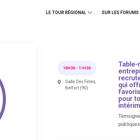
LE TOUR RÉGIONAL
SUR LES FORUMS
Table-
10H30
-
11H30
entrepr
recrut
Salle Des Fetes,
qui off
Belfort (90)
favori
pour to
intérim
Témoignag
publiques 