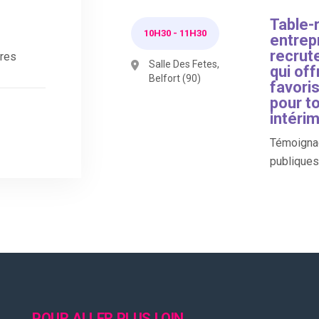
Table-
10H30
-
11H30
entrepr
recrut
dres
Salle Des Fetes,
qui off
Belfort (90)
favori
pour to
intérim
Témoignag
publiques 
POUR ALLER PLUS LOIN