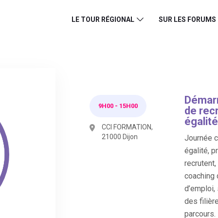
LE TOUR RÉGIONAL
SUR LES FORUMS
Démarr
9H00
-
15H00
de rec
égalité
CCI FORMATION,
21000 Dijon
Journée co
égalité, p
recrutent
coaching 
d’emploi,
des filièr
parcours.