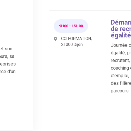
Démarr
9H00
-
15H00
de rec
égalité
CCI FORMATION,
21000 Dijon
Journée co
 et son
égalité, p
urs, sa
recrutent
reprises
coaching 
rce d'un
d’emploi,
des filièr
parcours.