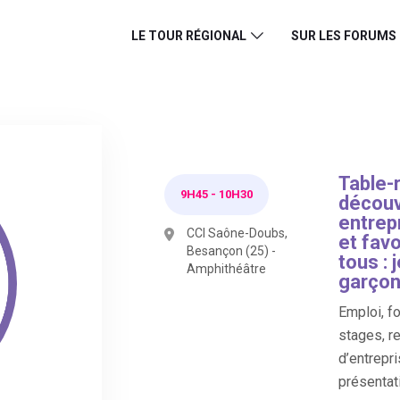
LE TOUR RÉGIONAL
SUR LES FORUMS
Table-
9H45
-
10H30
découv
entrep
CCI Saône-Doubs,
et favo
Besançon (25) -
tous : 
Amphithéâtre
garço
Emploi, f
stages, r
d’entrepri
présentati