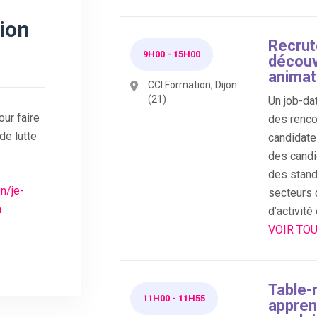
ion
Recru
9H00
-
15H00
découv
animat
CCI Formation, Dijon
(21)
Un job-dat
our faire
des renco
de lutte
candidate
des candi
des stand
n/je-
secteurs 
n
d’activité
VOIR TOU
Table-
11H00
-
11H55
appren