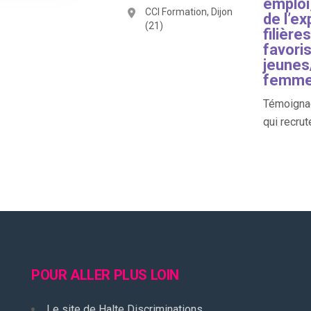
emploi,
CCI Formation, Dijon
de l’e
(21)
filière
favoris
jeunes/
femme
Témoignag
qui recrut
POUR ALLER PLUS LOIN
Le site de Halte Discriminations