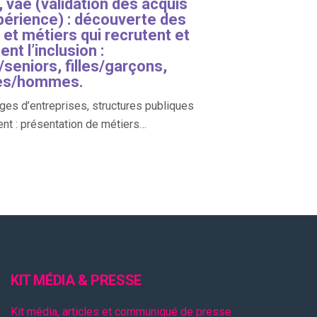
 vae (validation des acquis
xpérience) : découverte des
s et métiers qui recrutent et
ent l’inclusion :
seniors, filles/garçons,
s/hommes.
es d’entreprises, structures publiques
ent : présentation de métiers…
KIT MÉDIA & PRESSE
Kit média, articles et communiqué de presse