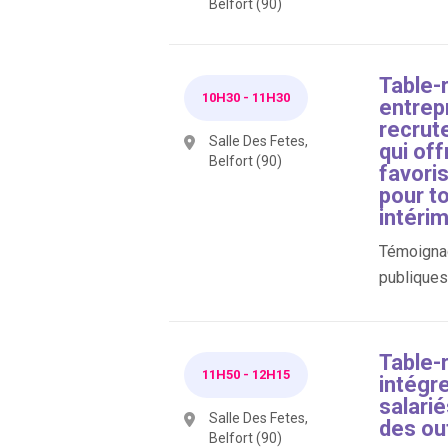
Belfort (90)
Table-
10H30
-
11H30
entrepr
recrut
Salle Des Fetes,
qui off
Belfort (90)
favori
pour to
intérim
Témoignag
publiques 
Table-
11H50
-
12H15
intégr
salarié
Salle Des Fetes,
des ou
Belfort (90)