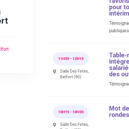
favori
pour to
u
intérim
ort
Témoignag
publiques 
lfort
Table-
11H50
-
12H15
intégr
salarié
Salle Des Fetes,
des ou
Belfort (90)
Témoignag
Mot de
10H15
-
10H30
rondes 
Salle Des Fetes,