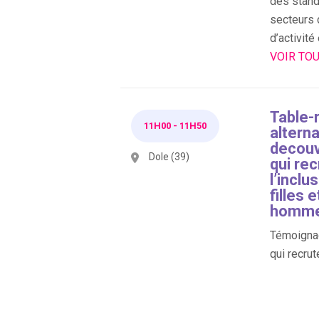
des stand
secteurs 
d’activité
VOIR TOU
Table-
11H00
-
11H50
altern
decouv
Dole (39)
qui rec
l’inclu
filles
homm
Témoignag
qui recrut