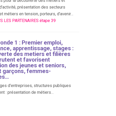
s pour la découverte des métiers et
d’activité, présentation des secteurs
 et métiers en tension, porteurs, d’avenir…
S LES PARTENAIRES étape 39
ronde 1 : Premier emploi,
ance, apprentissage, stages :
erte des metiers et filières
rutent et favorisent
sion des jeunes et seniors,
 et garçons, femmes-
es…
es d’entreprises, structures publiques
ent : présentation de métiers…