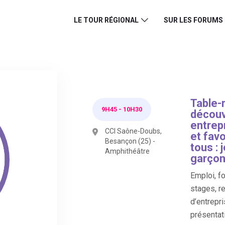
LE TOUR RÉGIONAL
SUR LES FORUMS
Table-
9H45
-
10H30
découv
entrep
CCI Saône-Doubs,
et favo
Besançon (25) -
tous : 
Amphithéâtre
garço
Emploi, f
stages, r
d’entrepri
présentati