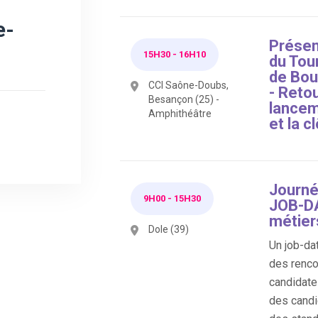
e-
Présen
15H30
-
16H10
du Tou
de Bo
CCI Saône-Doubs,
- Retou
Besançon (25) -
lancem
Amphithéâtre
et la c
Journé
9H00
-
15H30
JOB-DA
métier
Dole (39)
Un job-dat
des renco
candidate
des candi