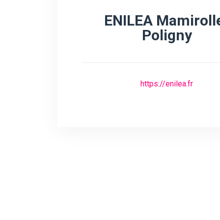
ENILEA Mamiroll
Poligny
https://enilea.fr