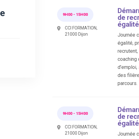
Démarr
re
9H00
-
15H00
de rec
égalité
CCI FORMATION,
21000 Dijon
Journée co
égalité, p
recrutent
coaching 
d’emploi,
des filièr
parcours.
Démarr
9H00
-
15H00
de rec
égalité
CCI FORMATION,
21000 Dijon
Journée co