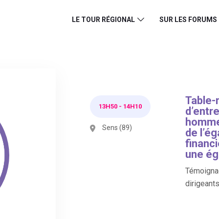
LE TOUR RÉGIONAL
SUR LES FORUMS
Table-
13H50
-
14H10
d’entr
hommes
Sens (89)
de l’ég
financ
une éga
Témoignag
dirigeants