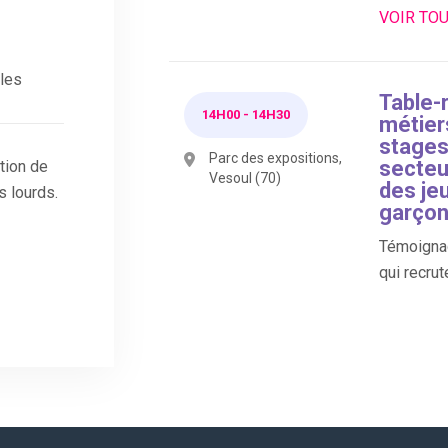
VOIR TO
lles
Table-
14H00
-
14H30
métier
stages,
Parc des expositions,
secteur
ation de
Vesoul (70)
des jeu
s lourds.
garço
Témoignag
qui recrut