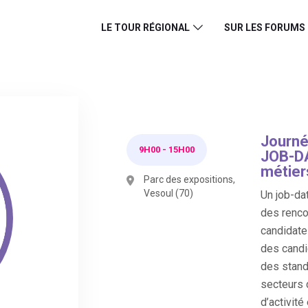
LE TOUR RÉGIONAL
SUR LES FORUMS
Journé
9H00
-
15H00
JOB-DA
métier
Parc des expositions,
Vesoul (70)
Un job-dat
des renco
candidate
des candi
des stand
secteurs 
d’activité