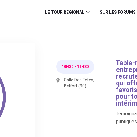
LE TOUR RÉGIONAL
SUR LES FORUMS
Table-
10H30
-
11H30
entrepr
recrut
Salle Des Fetes,
qui off
Belfort (90)
favori
pour to
intérim
Témoignag
publiques 