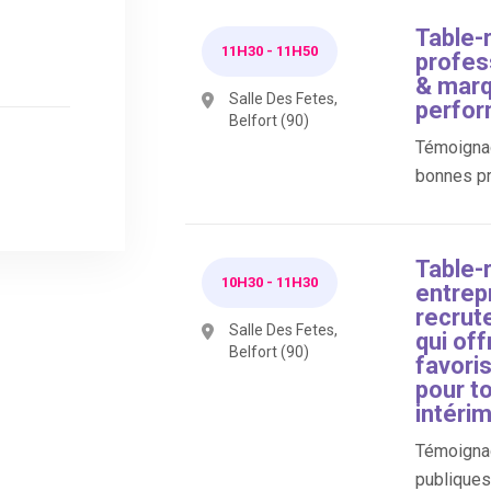
Table-r
11H30
-
11H50
profes
& marq
Salle Des Fetes,
perfor
Belfort (90)
Témoignag
bonnes pr
Table-
10H30
-
11H30
entrepr
recrut
Salle Des Fetes,
qui off
Belfort (90)
favori
pour to
intérim
Témoignag
publiques 