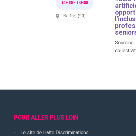
14H55
-
14H55
artific
opportu
Belfort (90)
l’inclus
profes
senior
Sourcing,
collectivi
POUR ALLER PLUS LOIN
Le site de Halte Discriminations