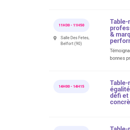
Table-r
11H30
-
11H50
profes
& marq
Salle Des Fetes,
perfor
Belfort (90)
Témoignag
bonnes pr
Table-r
14H00
-
14H15
égali
défi et
concrè
Table-r