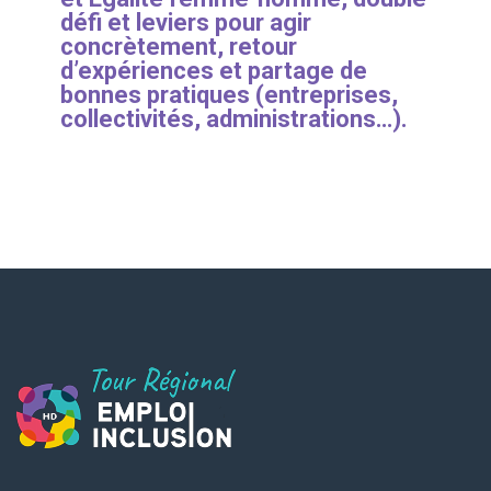
défi et leviers pour agir
concrètement, retour
d’expériences et partage de
bonnes pratiques (entreprises,
collectivités, administrations…).