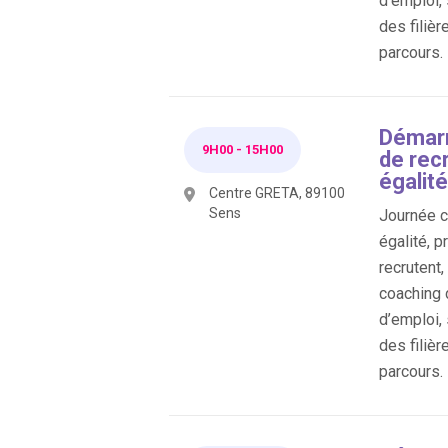
d’emploi,
des filièr
parcours.
Démarr
9H00
-
15H00
de rec
égalité
Centre GRETA, 89100
Sens
Journée co
égalité, p
recrutent
coaching 
d’emploi,
des filièr
parcours.