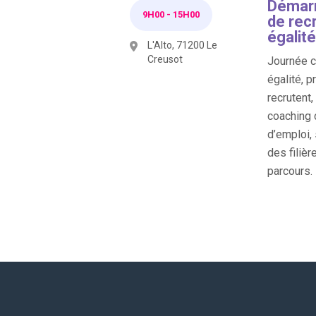
Démarr
9H00
-
15H00
de rec
égalité
L'Alto, 71200 Le
Creusot
Journée co
égalité, p
recrutent
coaching 
d’emploi,
des filièr
parcours.