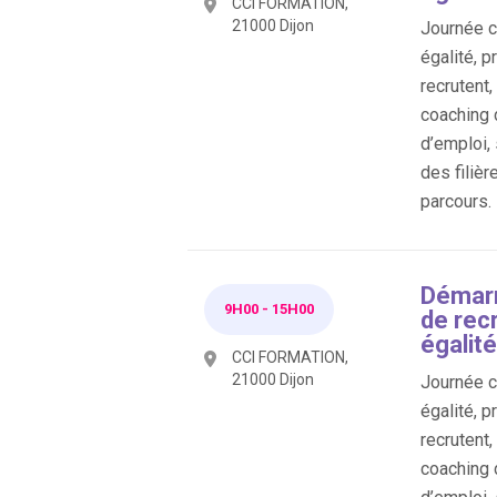
CCI FORMATION,
21000 Dijon
Journée co
égalité, p
recrutent
coaching 
d’emploi,
des filièr
parcours.
Démarr
9H00
-
15H00
de rec
égalité
CCI FORMATION,
21000 Dijon
Journée co
égalité, p
recrutent
coaching 