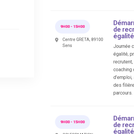
Démarr
9H00
-
15H00
de rec
égalité
Centre GRETA, 89100
Sens
Journée co
égalité, p
recrutent
coaching 
d’emploi,
des filièr
parcours.
Démarr
9H00
-
15H00
de rec
égalité