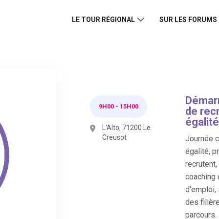
LE TOUR RÉGIONAL
SUR LES FORUMS
Démarr
9H00
-
15H00
de rec
égalité
L'Alto, 71200 Le
Creusot
Journée co
égalité, p
recrutent
coaching 
d’emploi,
des filièr
parcours.