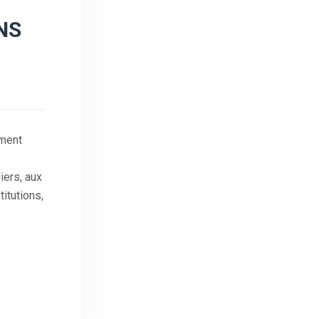
NS
ment
iers, aux
itutions,