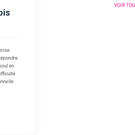
VOIR TO
ois
prise
 répondre
soul en
ficulté
nnelle.