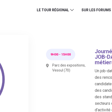
LE TOUR RÉGIONAL
SUR LES FORUMS
Journé
9H00
-
15H00
JOB-DA
métier
Parc des expositions,
Vesoul (70)
Un job-dat
des renco
candidate
des candi
des stand
secteurs 
d’activité