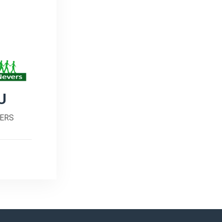
U
IERS