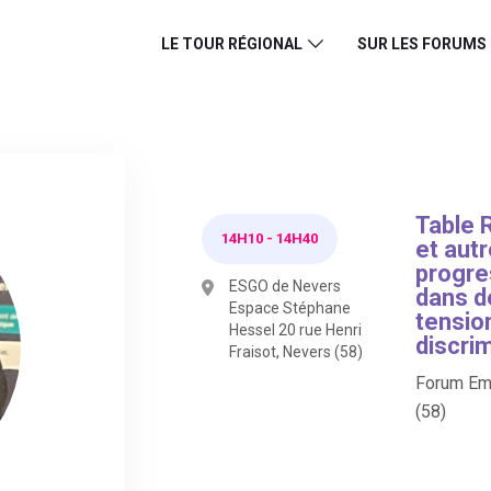
LE TOUR RÉGIONAL
SUR LES FORUMS
Table 
14H10
-
14H40
et autr
progre
ESGO de Nevers
dans d
Espace Stéphane
tensio
Hessel 20 rue Henri
discri
Fraisot, Nevers (58)
Forum Emp
(58)