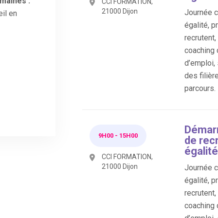
maines :
CCI FORMATION,
21000 Dijon
Journée co
il en
égalité, p
recrutent
coaching 
d’emploi,
des filièr
parcours.
Démarr
9H00
-
15H00
de rec
égalité
CCI FORMATION,
21000 Dijon
Journée co
égalité, p
recrutent
coaching 