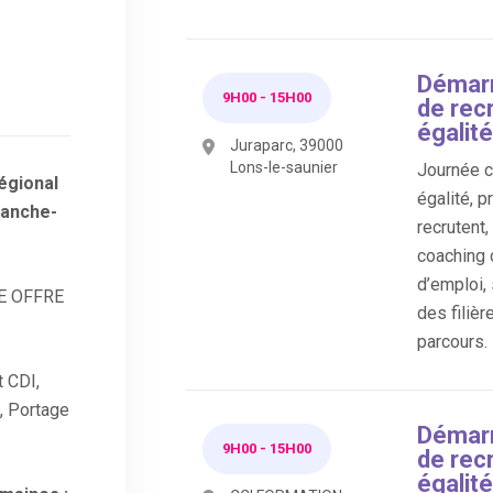
Démarr
9H00
-
15H00
de rec
égalité
Juraparc, 39000
Lons-le-saunier
Journée co
égional
égalité, p
ranche-
recrutent
coaching 
d’emploi,
E OFFRE
des filièr
parcours.
t CDI,
, Portage
Démarr
9H00
-
15H00
de rec
égalité