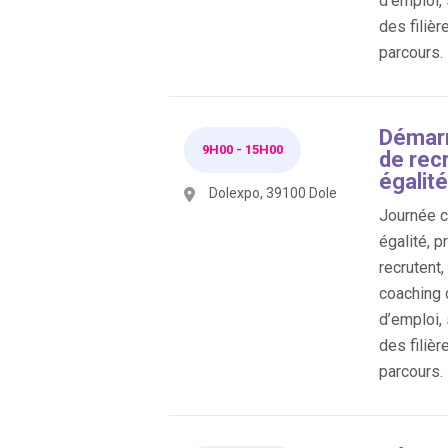
d’emploi,
des filièr
parcours.
Démarr
9H00
-
15H00
de rec
égalité
Dolexpo, 39100 Dole
Journée co
égalité, p
recrutent
coaching 
d’emploi,
des filièr
parcours.