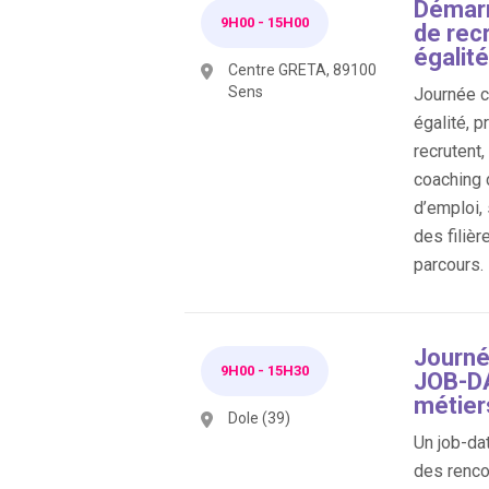
Démarr
9H00
-
15H00
de rec
égalité
Centre GRETA, 89100
Sens
Journée co
égalité, p
recrutent
coaching 
d’emploi,
des filièr
parcours.
Journé
9H00
-
15H30
JOB-DA
métier
Dole (39)
Un job-dat
des renco