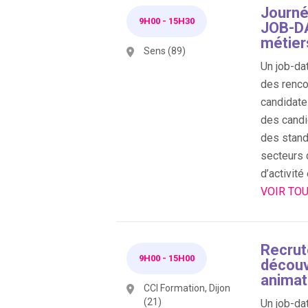
Journé
9H00
-
15H30
JOB-DA
métier
Sens (89)
Un job-dat
des renco
candidate
des candi
des stand
secteurs 
d’activité
VOIR TOU
Recru
9H00
-
15H00
découv
animat
CCI Formation, Dijon
(21)
Un job-dat