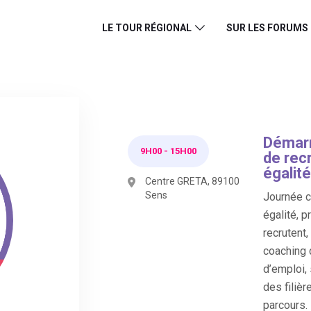
LE TOUR RÉGIONAL
SUR LES FORUMS
Démarr
9H00
-
15H00
de rec
égalité
Centre GRETA, 89100
Sens
Journée co
égalité, p
recrutent
coaching 
d’emploi,
des filièr
parcours.