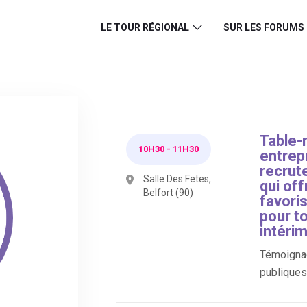
LE TOUR RÉGIONAL
SUR LES FORUMS
Table-
10H30
-
11H30
entrepr
recrut
Salle Des Fetes,
qui off
Belfort (90)
favori
pour to
intérim
Témoignag
publiques 