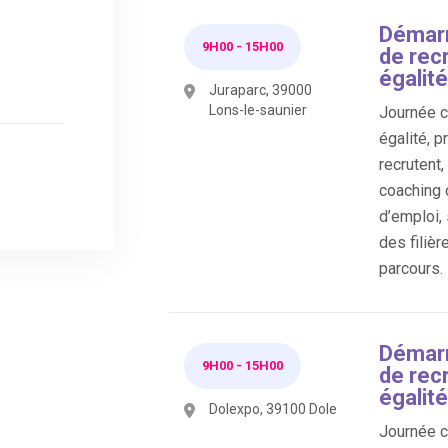
Démarr
9H00
-
15H00
de rec
égalité
Juraparc, 39000
Lons-le-saunier
Journée co
égalité, p
recrutent
coaching 
d’emploi,
des filièr
parcours.
Démarr
9H00
-
15H00
de rec
égalité
Dolexpo, 39100 Dole
Journée co