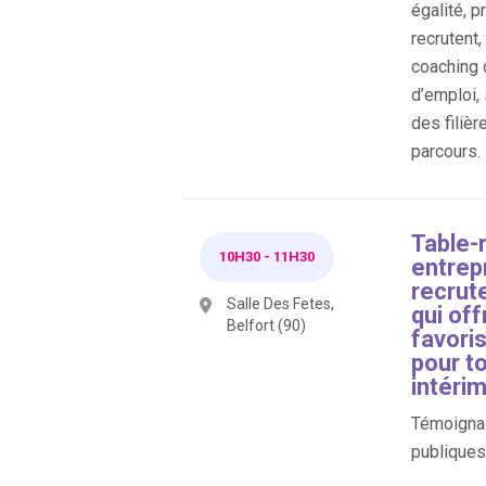
égalité, p
recrutent
coaching 
d’emploi,
des filièr
parcours.
Table-
10H30
-
11H30
entrepr
recrut
Salle Des Fetes,
qui off
Belfort (90)
favori
pour to
intérim
Témoignag
publiques 