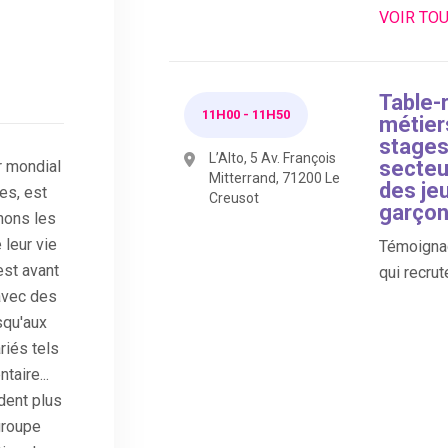
VOIR TO
Table-
11H00
-
11H50
métier
stages,
L’Alto, 5 Av. François
secteur
r mondial
Mitterrand, 71200 Le
des jeu
es, est
Creusot
garço
nons les
leur vie
Témoignag
est avant
qui recrut
 avec des
squ'aux
iés tels
taire...
dent plus
groupe