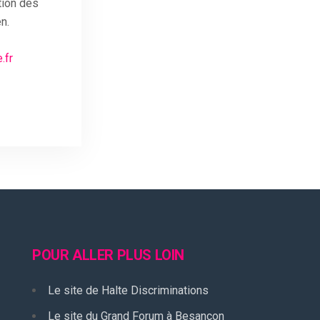
tion des
n.
.fr
POUR ALLER PLUS LOIN
Le site de Halte Discriminations
Le site du Grand Forum à Besançon