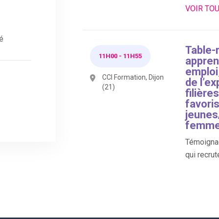
VOIR TOU
é
Table-
11H00
-
11H55
appren
emploi,
CCI Formation, Dijon
de l’e
(21)
filière
favoris
jeunes/
femme
Témoignag
qui recrut