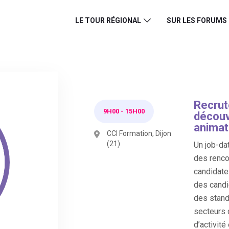
LE TOUR RÉGIONAL
SUR LES FORUMS
Recru
9H00
-
15H00
découv
animat
CCI Formation, Dijon
(21)
Un job-dat
des renco
candidate
des candi
des stand
secteurs 
d’activité