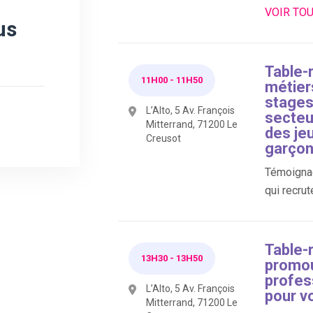
VOIR TO
us
Table-
11H00
-
11H50
métier
stages,
L’Alto, 5 Av. François
secteur
Mitterrand, 71200 Le
des jeu
Creusot
garço
Témoignag
qui recrut
Table-
13H30
-
13H50
promouv
profes
L’Alto, 5 Av. François
pour v
Mitterrand, 71200 Le