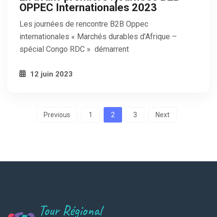
OPPEC Internationales 2023
Les journées de rencontre B2B Oppec
internationales « Marchés durables d’Afrique –
spécial Congo RDC » démarrent
12 juin 2023
Pagination
Previous
1
2
3
Next
des
publications