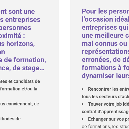
Pour les perso
nt sont une
l’occasion idéa
s entreprises
entreprises qui
 personnes
une meilleure 
oximité :
mal connus ou 
s horizons,
représentation
en
erronées, de dé
e de formation,
formations à fo
ance, de stage…
dynamiser leurs
tes et candidats de
a formation et/ou la
Rencontrer les entr
tous les secteurs d’act
ous conviennent,
de
Touver votre job id
contrat d’apprentissag
éthodes de
Echanger sur vos pr
de formations, les stru