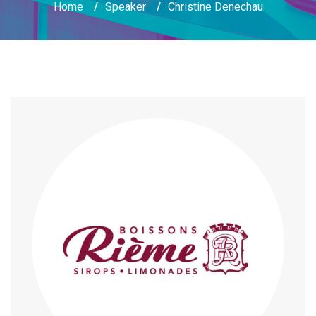
Home
/
Speaker
/
Christine Denechau