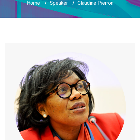
Home
/
Speaker
/
Claudine Pierron