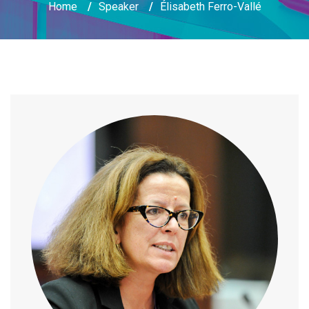
Home
/
Speaker
/
Élisabeth Ferro-Vallé