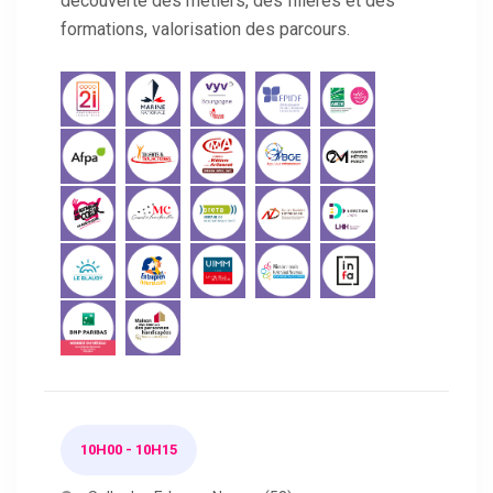
découverte des métiers, des filières et des
formations, valorisation des parcours.
10H00 - 10H15