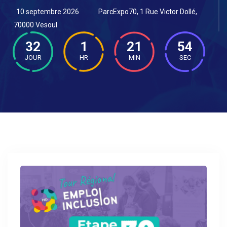
10 septembre 2026
ParcExpo70, 1 Rue Victor Dollé,
70000 Vesoul
32
1
21
53
JOUR
HR
MIN
SEC