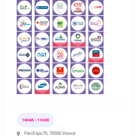
10H45 - 11H00
ParcExpo70, 70000 Vesoul