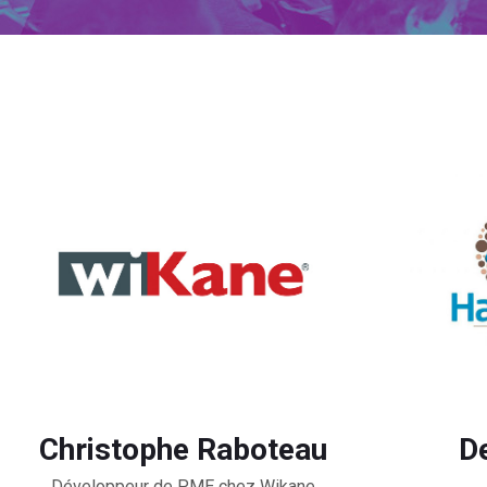
Christophe Raboteau
D
Développeur de PME chez Wikane