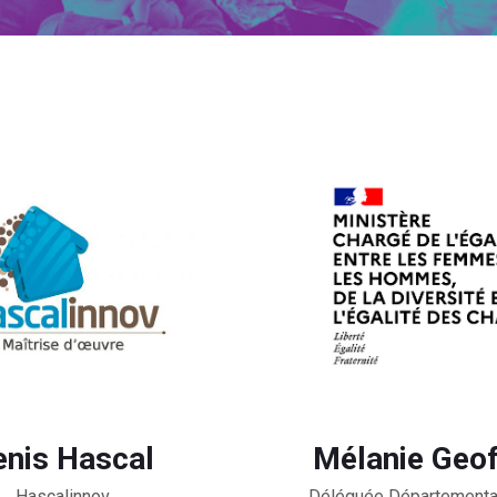
enis Hascal
Mélanie Geof
Hascalinnov
Déléguée Département