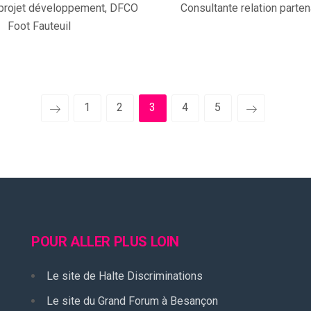
projet développement, DFCO
Consultante relation parten
Foot Fauteuil
1
2
3
4
5
POUR ALLER PLUS LOIN
Le site de Halte Discriminations
Le site du Grand Forum à Besançon