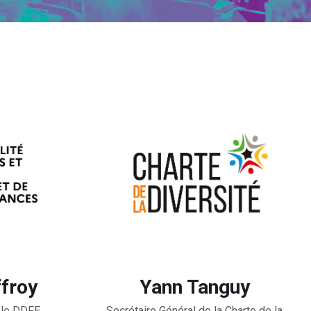
froy
Yann Tanguy
ale DDFE
Secrétaire Général de la Charte de la