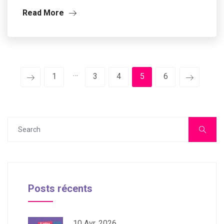
Read More
…
1
3
4
5
6
Posts récents
10 Avr, 2026